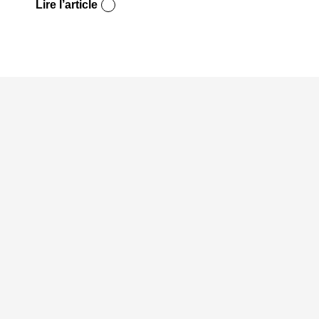
Lire l’article
Lire l’a