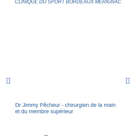
CLINIQUE DU SPORT BORDEAUX MÉRIGNAC
Dr Jimmy Pêcheur - chirurgien de la main
Nouvel
et du membre supérieur
premie
Dupuy