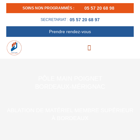
Aller
05 57 20 68 98
SOINS NON PROGRAMMÉS :
au
contenu
05 57 20 68 97
SECRETARIAT :
Prendre rendez-vous
PÔLE MAIN POIGNET
BORDEAUX-MÉRIGNAC
ABLATION DE MATÉRIEL MEMBRE SUPÉRIEUR
À BORDEAUX