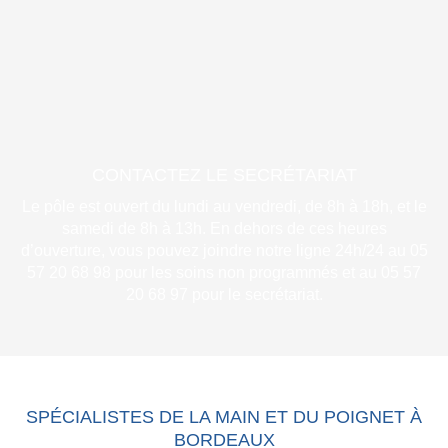
CONTACTEZ LE SECRÉTARIAT
Le pôle est ouvert du lundi au vendredi, de 8h à 18h, et le
samedi de 8h à 13h. En dehors de ces heures
d’ouverture, vous pouvez joindre notre ligne 24h/24 au 05
57 20 68 98 pour les soins non programmés et au 05 57
20 68 97 pour le secrétariat.
SPÉCIALISTES DE LA MAIN ET DU POIGNET À
BORDEAUX