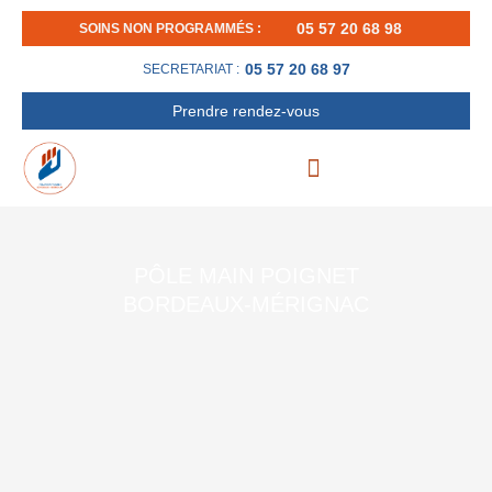
Aller
05 57 20 68 98
SOINS NON PROGRAMMÉS :
au
contenu
05 57 20 68 97
SECRETARIAT :
Prendre rendez-vous
PÔLE MAIN POIGNET
BORDEAUX-MÉRIGNAC