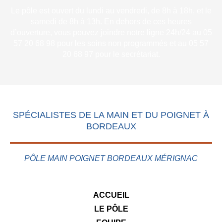
Le pôle est ouvert du lundi au vendredi, de 8h à 18h, et le
samedi de 8h à 13h. En dehors de ces heures
d’ouverture, vous pouvez joindre notre ligne 24h/24 au 05
57 20 68 98 pour les soins non programmés et au 05 57
20 68 97 pour le secrétariat.
SPÉCIALISTES DE LA MAIN ET DU POIGNET À
BORDEAUX
PÔLE MAIN POIGNET BORDEAUX MÉRIGNAC
ACCUEIL
LE PÔLE