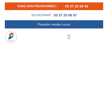
Aller
05 57 20 68 98
SOINS NON PROGRAMMÉS :
au
contenu
05 57 20 68 97
SECRETARIAT :
Prendre rendez-vous
PRISE EN CHARGE DE LA MALADIE DE
DUPUYTREN PAR APONÉVROTOMIE À
L’AIGUILLE