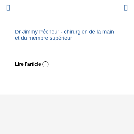
Dr Jimmy Pêcheur - chirurgien de la main
Nouvel
et du membre supérieur
premie
Dupuy
Lire l’article
Lire l’a