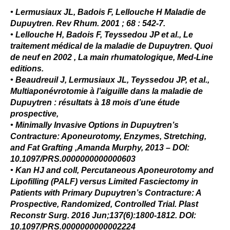
• Lermusiaux JL, Badois F, Lellouche H Maladie de
Dupuytren. Rev Rhum. 2001 ; 68 : 542-7.
• Lellouche H, Badois F, Teyssedou JP et al., Le
traitement médical de la maladie de Dupuytren. Quoi
de neuf en 2002 , La main rhumatologique, Med-Line
editions.
• Beaudreuil J, Lermusiaux JL, Teyssedou JP, et al.,
Multiaponévrotomie à l’aiguille dans la maladie de
Dupuytren : résultats à 18 mois d’une étude
prospective,
• Minimally Invasive Options in Dupuytren’s
Contracture: Aponeurotomy, Enzymes, Stretching,
and Fat Grafting ,Amanda Murphy, 2013 – DOI:
10.1097/PRS.0000000000000603
• Kan HJ and coll, Percutaneous Aponeurotomy and
Lipofilling (PALF) versus Limited Fasciectomy in
Patients with Primary Dupuytren’s Contracture: A
Prospective, Randomized, Controlled Trial. Plast
Reconstr Surg. 2016 Jun;137(6):1800-1812. DOI:
10.1097/PRS.0000000000002224