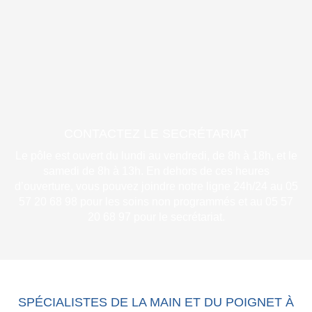
CONTACTEZ LE SECRÉTARIAT
Le pôle est ouvert du lundi au vendredi, de 8h à 18h, et le
samedi de 8h à 13h. En dehors de ces heures
d’ouverture, vous pouvez joindre notre ligne 24h/24 au 05
57 20 68 98 pour les soins non programmés et au 05 57
20 68 97 pour le secrétariat.
SPÉCIALISTES DE LA MAIN ET DU POIGNET À