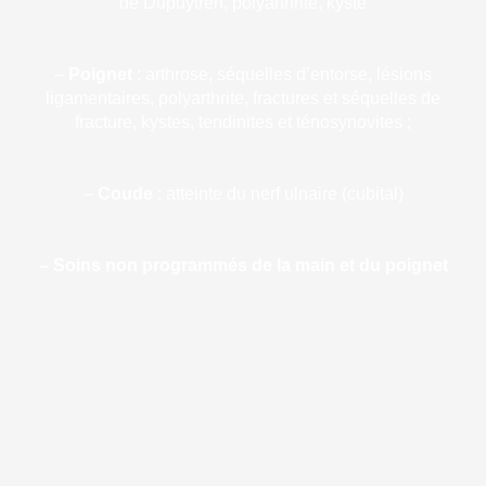
de Dupuytren, polyarthrite, kyste
–
Poignet
: arthrose, séquelles d’entorse, lésions
ligamentaires, polyarthrite, fractures et séquelles de
fracture, kystes, tendinites et ténosynovites ;
–
Coude
: atteinte du nerf ulnaire (cubital)
– Soins non programmés de la main et du poignet