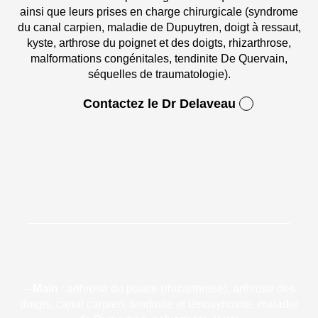
ainsi que leurs prises en charge chirurgicale (syndrome
du canal carpien, maladie de Dupuytren, doigt à ressaut,
kyste, arthrose du poignet et des doigts, rhizarthrose,
malformations congénitales, tendinite De Quervain,
séquelles de traumatologie).
Contactez le Dr Delaveau
–
Main
: arthrose du pouce (rhizarthrose), arthrose des
doigts, canal carpien, tendinite et ténosynovite, maladie