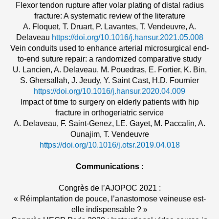
Flexor tendon rupture after volar plating of distal radius
fracture: A systematic review of the literature
A. Floquet, T. Druart, P. Lavantes, T. Vendeuvre, A.
Delaveau
https://doi.org/10.1016/j.hansur.2021.05.008
Vein conduits used to enhance arterial microsurgical end-
to-end suture repair: a randomized comparative study
U. Lancien, A. Delaveau, M. Pouedras, E. Fortier, K. Bin,
S. Ghersallah, J. Jeudy, Y. Saint Cast, H.D. Fournier
https://doi.org/10.1016/j.hansur.2020.04.009
Impact of time to surgery on elderly patients with hip
fracture in orthogeriatric service
A. Delaveau, F. Saint-Genez, LE. Gayet, M. Paccalin, A.
Ounajim, T. Vendeuvre
https://doi.org/10.1016/j.otsr.2019.04.018
Communications :
Congrès de l’AJOPOC 2021 :
« Réimplantation de pouce, l’anastomose veineuse est-
elle indispensable ? »