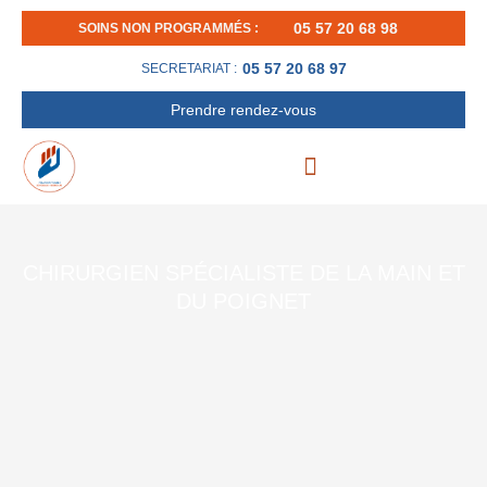
Aller
05 57 20 68 98
SOINS NON PROGRAMMÉS :
au
contenu
05 57 20 68 97
SECRETARIAT :
Prendre rendez-vous
CHIRURGIEN SPÉCIALISTE DE LA MAIN ET
DU POIGNET