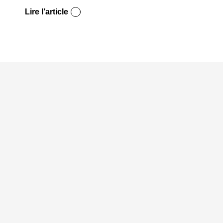
Lire l’article
Lire l’a