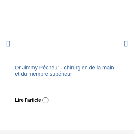
Dr Jimmy Pêcheur - chirurgien de la main
Nouvel
et du membre supérieur
premie
Dupuy
Lire l’article
Lire l’a