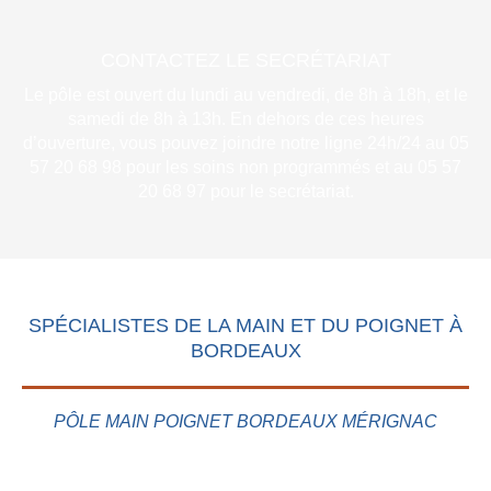
CONTACTEZ LE SECRÉTARIAT
Le pôle est ouvert du lundi au vendredi, de 8h à 18h, et le
samedi de 8h à 13h. En dehors de ces heures
d’ouverture, vous pouvez joindre notre ligne 24h/24 au 05
57 20 68 98 pour les soins non programmés et au 05 57
20 68 97 pour le secrétariat.
SPÉCIALISTES DE LA MAIN ET DU POIGNET À
BORDEAUX
PÔLE MAIN POIGNET BORDEAUX MÉRIGNAC