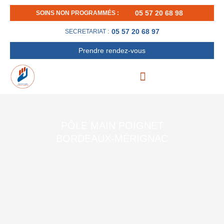
Aller
05 57 20 68 98
SOINS NON PROGRAMMÉS :
au
contenu
05 57 20 68 97
SECRETARIAT :
Prendre rendez-vous
PÔLE MAIN POIGNET
BORDEAUX-MÉRIGNAC