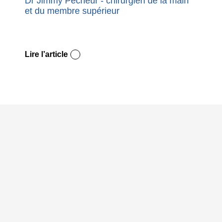
Dr Jimmy Pêcheur - chirurgien de la main
Nouvel
et du membre supérieur
premie
Dupuy
Lire l’article
Lire l’a