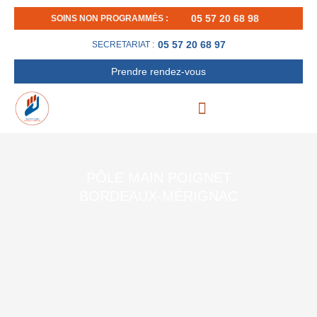
Aller
05 57 20 68 98
SOINS NON PROGRAMMÉS :
au
contenu
05 57 20 68 97
SECRETARIAT :
Prendre rendez-vous
PÔLE MAIN POIGNET
BORDEAUX-MÉRIGNAC