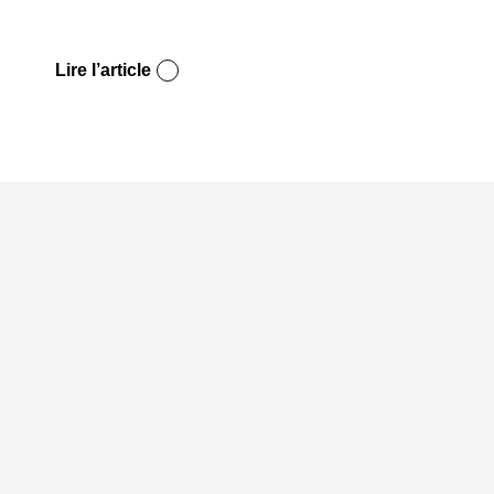
Lire l’article
Lire l’a