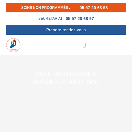
Aller
05 57 20 68 98
SOINS NON PROGRAMMÉS :
au
contenu
05 57 20 68 97
SECRETARIAT :
Prendre rendez-vous
PÔLE MAIN POIGNET
BORDEAUX-MÉRIGNAC