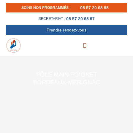
Aller
05 57 20 68 98
SOINS NON PROGRAMMÉS :
au
contenu
05 57 20 68 97
SECRETARIAT :
Prendre rendez-vous
PÔLE MAIN POIGNET
BORDEAUX-MÉRIGNAC