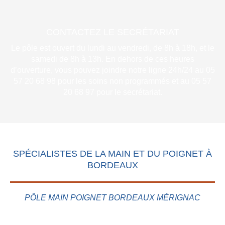
CONTACTEZ LE SECRÉTARIAT
Le pôle est ouvert du lundi au vendredi, de 8h à 18h, et le
samedi de 8h à 13h. En dehors de ces heures
d’ouverture, vous pouvez joindre notre ligne 24h/24 au 05
57 20 68 98 pour les soins non programmés et au 05 57
20 68 97 pour le secrétariat.
SPÉCIALISTES DE LA MAIN ET DU POIGNET À
BORDEAUX
PÔLE MAIN POIGNET BORDEAUX MÉRIGNAC