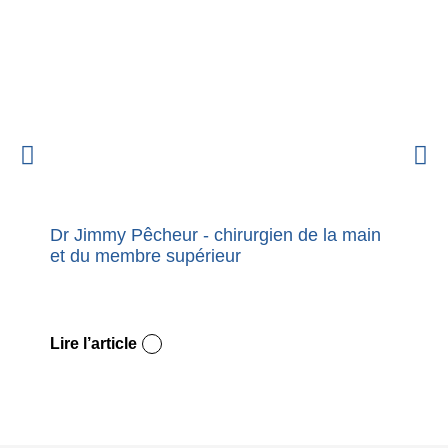
Dr Jimmy Pêcheur - chirurgien de la main
Nouvel
et du membre supérieur
premie
Dupuy
Lire l’article
Lire l’a