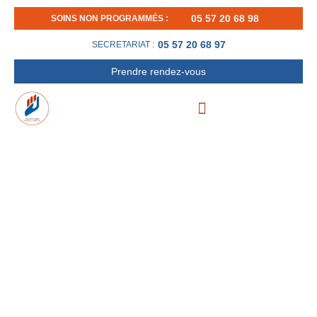
Aller
05 57 20 68 98
SOINS NON PROGRAMMÉS :
au
contenu
05 57 20 68 97
SECRETARIAT :
Prendre rendez-vous
DOIGT EN MAILLET (MALLET FINGER) :
COMPRENDRE LA LÉSION ET SON
TRAITEMENT