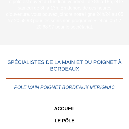
Le pôle est ouvert du lundi au vendredi, de 8h à 18h, et le
samedi de 8h à 13h. En dehors de ces heures
d’ouverture, vous pouvez joindre notre ligne 24h/24 au 05
57 20 68 98 pour les soins non programmés et au 05 57
20 68 97 pour le secrétariat.
SPÉCIALISTES DE LA MAIN ET DU POIGNET À
BORDEAUX
PÔLE MAIN POIGNET BORDEAUX MÉRIGNAC
ACCUEIL
LE PÔLE