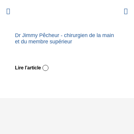
Dr Jimmy Pêcheur - chirurgien de la main
Nouvel
et du membre supérieur
premie
Dupuy
Lire l’article
Lire l’a