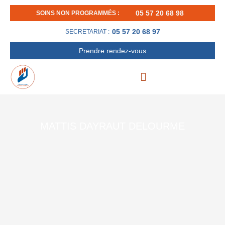
Aller
05 57 20 68 98
SOINS NON PROGRAMMÉS :
au
contenu
05 57 20 68 97
SECRETARIAT :
Prendre rendez-vous
MATTIS DAYRAUT DELOURME