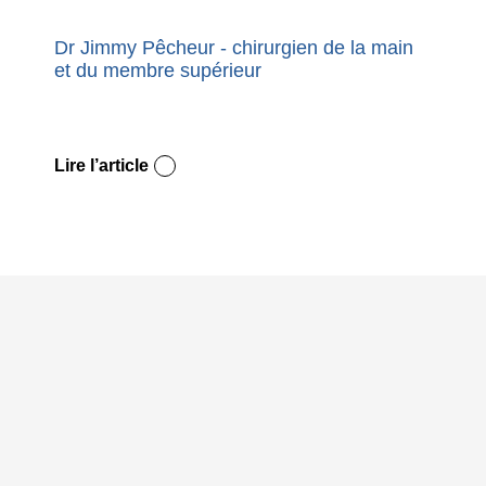
Dr Jimmy Pêcheur - chirurgien de la main
Nouvel
et du membre supérieur
premie
Dupuy
Lire l’article
Lire l’a