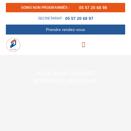
Aller
05 57 20 68 98
SOINS NON PROGRAMMÉS :
au
contenu
05 57 20 68 97
SECRETARIAT :
Prendre rendez-vous
PÔLE MAIN POIGNET
BORDEAUX-MÉRIGNAC