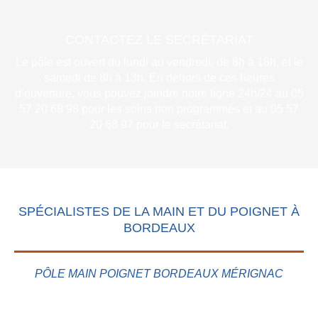
CONTACTEZ LE SECRÉTARIAT
Le pôle est ouvert du lundi au vendredi, de 8h à 18h, et le
samedi de 8h à 13h. En dehors de ces heures
d’ouverture, vous pouvez joindre notre ligne 24h/24 au 05
57 20 68 98 pour les soins non programmés et au 05 57
20 68 97 pour le secrétariat.
SPÉCIALISTES DE LA MAIN ET DU POIGNET À
BORDEAUX
PÔLE MAIN POIGNET BORDEAUX MÉRIGNAC