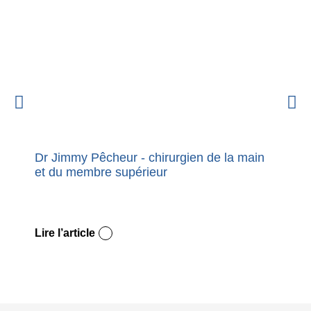
Dr Jimmy Pêcheur - chirurgien de la main
Nouvel
et du membre supérieur
premie
Dupuy
Lire l’article
Lire l’a