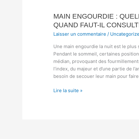
Main
engourdie
MAIN ENGOURDIE : QUEL
:
quelles
QUAND FAUT-IL CONSULT
sont
Laisser un commentaire
/
Uncategoriz
les
causes
Une main engourdie la nuit est le plus
et
Pendant le sommeil, certaines position
quand
médian, provoquant des fourmillement
faut-
l’index, du majeur et d’une partie de l
il
besoin de secouer leur main pour faire
consulter
?
Lire la suite »