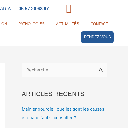
RIAT :
05 57 20 68 97
ION
PATHOLOGIES
ACTUALITÉS
CONTACT
RENDEZ-VOUS
R
e
c
ARTICLES RÉCENTS
h
e
Main engourdie : quelles sont les causes
r
et quand faut-il consulter ?
c