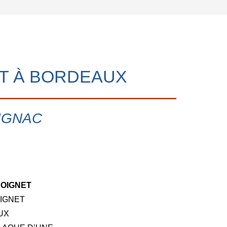
ET À BORDEAUX
IGNAC
POIGNET
IGNET
UX