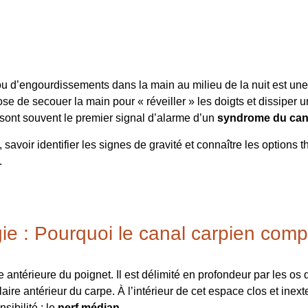
ou d’engourdissements dans la main au milieu de la nuit est un
e de secouer la main pour « réveiller » les doigts et dissiper 
sont souvent le premier signal d’alarme d’un
syndrome du can
avoir identifier les signes de gravité et connaître les options
.
e : Pourquoi le canal carpien compri
ce antérieure du poignet. Il est délimité en profondeur par les os
laire antérieur du carpe. À l’intérieur de cet espace clos et inex
sibilité : le
nerf médian
.