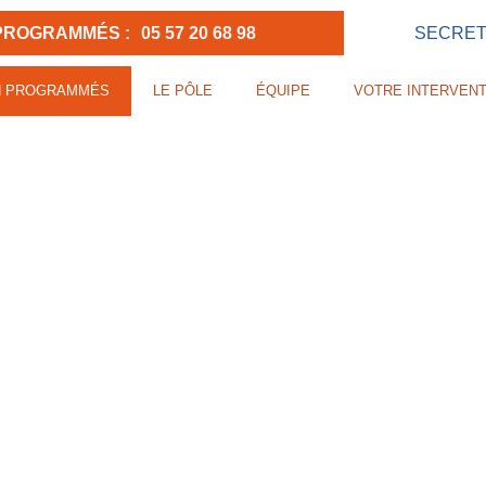
PROGRAMMÉS :
05 57 20 68 98
SECRETA
N PROGRAMMÉS
LE PÔLE
ÉQUIPE
VOTRE INTERVENT
 FOURMILLEMENTS DANS LA
UAND FAUT-IL S'INQUIÉTER 