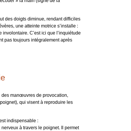
secouer » la main (signe de la
t des doigts diminue, rendant difficiles
res, une atteinte motrice s’installe :
involontaire. C’est ici que l’inquiétude
nt pas toujours intégralement après
ie
que des manœuvres de provocation,
oignet), qui visent à reproduire les
est indispensable :
nerveux à travers le poignet. Il permet