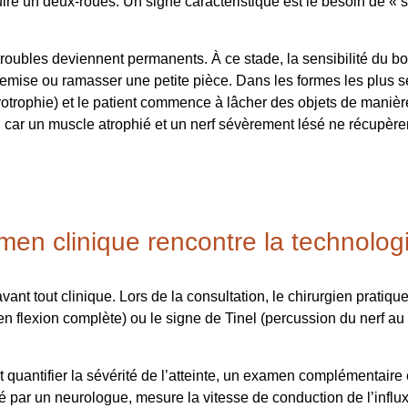
nduire un deux-roues. Un signe caractéristique est le besoin de « 
troubles deviennent permanents. À ce stade, la sensibilité du bou
ise ou ramasser une petite pièce. Dans les formes les plus sévè
trophie) et le patient commence à lâcher des objets de manière 
, car un muscle atrophié et un nerf sévèrement lésé ne récupère
men clinique rencontre la technolog
ant tout clinique. Lors de la consultation, le chirurgien prati
 flexion complète) ou le signe de Tinel (percussion du nerf au p
t quantifier la sévérité de l’atteinte, un examen complémentaire 
é par un neurologue, mesure la vitesse de conduction de l’influx 