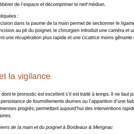
 libérer de l’espace et décomprimer le nerf médian.
tiquées :
cision dans la paume de la main permet de sectionner le ligamen
cision au pli du poignet, le chirurgien introduit une caméra et u
ent une récupération plus rapide et une cicatrice moins gênant
t la vigilance
nt le pronostic est excellent s’il est traité à temps. Il ne faut 
La persistance de fourmillements diurnes ou l’apparition d’une fa
’immenses progrès, permettant aujourd’hui des interventions rapi
aines.
giens de la main et du poignet à Bordeaux & Merignac