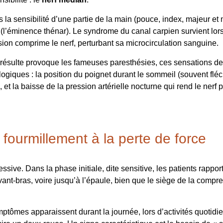
is la sensibilité d’une partie de la main (pouce, index, majeur e
 (l’éminence thénar). Le syndrome du canal carpien survient lo
ssion comprime le nerf, perturbant sa microcirculation sanguine.
 résulte provoque les fameuses paresthésies, ces sensations d
logiques : la position du poignet durant le sommeil (souvent flé
, et la baisse de la pression artérielle nocturne qui rend le nerf
fourmillement à la perte de force
ssive. Dans la phase initiale, dite sensitive, les patients rap
ant-bras, voire jusqu’à l’épaule, bien que le siège de la compre
ômes apparaissent durant la journée, lors d’activités quotidienn